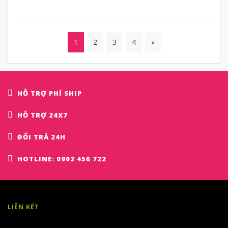
1
2
3
4
»
HỖ TRỢ PHÍ SHIP
HỖ TRỢ 24X7
ĐỔI TRẢ 24H
HOTLINE: 0902 456 722
LIÊN KẾT