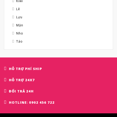
Kiwi
Lê
Lựu
Mận
Nho
Táo
HỖ TRỢ PHÍ SHIP
HỖ TRỢ 24X7
ĐỔI TRẢ 24H
HOTLINE: 0902 456 722