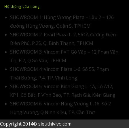
Hệ thống cửa hàng
SHOWROOM 1: Hùng Vương Plaza – Lầu 2 – 126
đường Hùng Vương, Quận 5, TPHCM
SHOWROOM 2: Pearl Plaza L-2, 561A đường Điện
Biên Phủ, P.25, Q. Bình Thạnh, TPHCM
SHOWROOM 3: Vincom PVT Gò Vấp – 12 Phan Văn
Trị, P.7, Q.Gò Vấp, TPHCM
SHOWROOM 4: Vincom Plaza L-6. Số 55, Phạm
Thái Bường, P.4, TP. Vĩnh Long
SHOWROOM 5: Vincom Kiên Giang L-1A, Lô A12,
KP1, Cô Bắc, P.Vĩnh Bảo, TP. Rạch Giá, Kiên Giang
SHOWROOM 6: Vincom Hùng Vương L-16, Số 2
Hùng Vương, Q.Ninh Kiều, TP. Cần Thơ
Copyright 2014© sieuthivivo.com