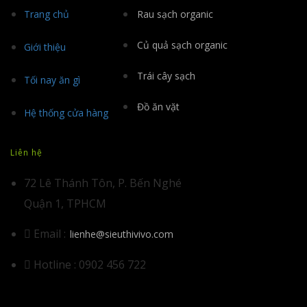
Trang chủ
Rau sạch organic
Củ quả sạch organic
Giới thiệu
Trái cây sạch
Tối nay ăn gì
Đồ ăn vặt
Hệ thống cửa hàng
Liên hệ
72 Lê Thánh Tôn, P. Bến Nghé
Quận 1, TPHCM
Email :
lienhe@sieuthivivo.com
Hotline : 0902 456 722