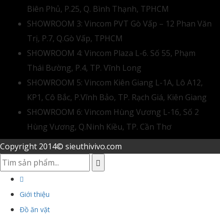
Biên Phủ, P.25, Q. Bình Thạnh, TPHCM
SHOWROOM 3: Vincom PVT Gò Vấp – 12 Phan Văn
Trị, P.7, Q.Gò Vấp, TPHCM
SHOWROOM 4: Vincom Plaza L-6. Số 55, Phạm
Thái Bường, P.4, TP. Vĩnh Long
SHOWROOM 5: Vincom Kiên Giang L-1A, Lô A12,
KP1, Cô Bắc, P.Vĩnh Bảo, TP. Rạch Giá, Kiên Giang
SHOWROOM 6: Vincom Hùng Vương L-16, Số 2
Hùng Vương, Q.Ninh Kiều, TP. Cần Thơ
Copyright 2014© sieuthivivo.com
Giới thiệu
Đồ ăn vặt