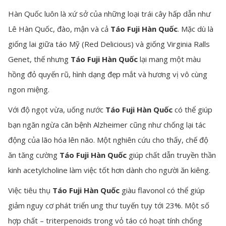
Hàn Quốc luôn là xứ sở của những loại trái cây hấp dẫn như
Lê Hàn Quốc, đào, mận và cả
Táo Fuji Hàn Quốc
. Mặc dù là
giống lai giữa táo Mỹ (Red Delicious) và giống Virginia Ralls
Genet, thế nhưng
Táo Fuji Hàn Quốc
lại mang một màu
hồng đỏ quyến rũ, hình dạng đẹp mắt và hương vị vô cùng
ngon miệng.
Với độ ngọt vừa, uống nước
Táo Fuji Hàn Quốc
có thể giúp
bạn ngăn ngừa căn bệnh Alzheimer cũng như chống lại tác
động của lão hóa lên não. Một nghiên cứu cho thấy, chế độ
ăn tăng cường
Táo Fuji Hàn Quốc
giúp chất dẫn truyền thần
kinh acetylcholine làm việc tốt hơn dành cho người ăn kiêng.
Việc tiêu thụ
Táo Fuji Hàn Quốc
giàu flavonol có thể giúp
giảm nguy cơ phát triển ung thư tuyến tụy tới 23%. Một số
hợp chất – triterpenoids trong vỏ táo có hoạt tính chống