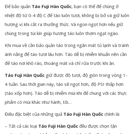
Để bảo quản
Táo Fuji Hàn Quốc
, bạn có thể để chúng ở
nhiệt độ từ 0-4 độ C để táo luôn tươi, không bị bở và giữ luôn
hương vị khi cắt ra thưởng thức. Và ngon ngọt hơn nếu giữ
chúng trong túi kín giúp hương táo luôn thơm ngạt ngào.
Khi mua về cần bảo quản táo trong ngăn mát tủ lạnh và tránh
ánh nắng để táo tươi lâu hơn. Táo dễ bị nhiễm khuẩn nên cần
để táo nơi khô ráo, thoáng mát và chỉ rửa trước khi ăn.
Táo Fuji Hàn Quốc
giữ được độ tươi, độ giòn trong vòng 1-
4 tuần. Sau thời gian này, táo sẽ ngọt hơn, độ PSI thấp hơn
(táo xốp hơn). Táo dễ bị nhiễm mùi khi để chung với các thực
phẩm có mùi khác như hành, tỏi…
Điều đặc biệt của những quả
Táo Fuji Hàn Quốc
chính là:
– Tất cả các loại
Táo Fuji Hàn Quốc
đều được chọn tận