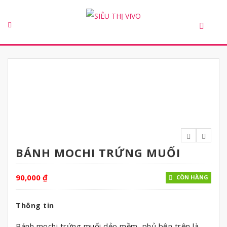
BÁNH MOCHI TRỨNG MUỐI
90,000
₫
CÒN HÀNG
Thông tin
Bánh mochi trứng muối dẻo mềm, phủ bên trên là